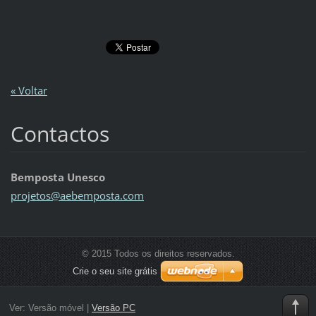
« Voltar
Contactos
Bemposta Unesco
projetos
@aebempo
sta.com
© 2015 Todos os direitos reservados.
Crie o seu site grátis
Ver:
Versão móvel
|
Versão PC