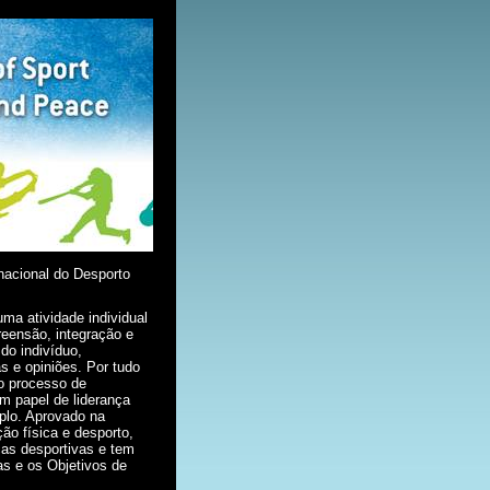
nacional do Desporto
ma atividade individual
reensão, integração e
do indivíduo,
s e opiniões. Por tudo
no processo de
 papel de liderança
plo. Aprovado na
ão física e desporto,
cas desportivas e tem
vas e os Objetivos de