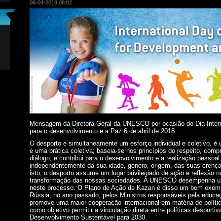
06-04-2018 08:02
Mensagem da Diretora-Geral da UNESCO por ocasião do Dia Inter
para o desenvolvimento e a Paz 6 de abril de 2018
O desporto é simultaneamente um esforço individual e coletivo, é u
e uma prática coletiva; baseia-se nos princípios do respeito, comp
diálogo, e contribui para o desenvolvimento e a realização pessoal 
independentemente da sua idade, género, origem, das suas crença
isto, o desporto assume um lugar privilegiado de ação e reflexão 
transformação das nossas sociedades. A UNESCO desempenha um
neste processo. O Plano de Ação de Kazan é disso um bom exem
Rússia, no ano passado, pelos Ministros responsáveis pela educaç
promove uma maior cooperação internacional em matéria de políti
como objetivo permitir a vinculação direta entre políticas desporti
Desenvolvimento Sustentável para 2030.