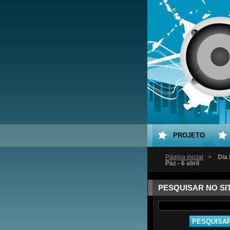
PROJETO
Página inicial
>
Dia 
Paz - 6 abril
PESQUISAR NO SI