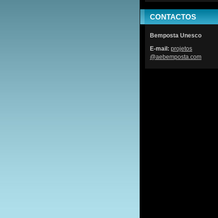
CONTACTOS
Bemposta Unesco
E-mail:
projetos
@aebempo
sta.com