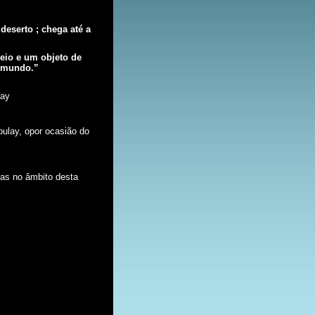
deserto ; chega até a
.
eio e um objeto de
 mundo.
”
lay
oulay, opor ocasião do
das no âmbito desta