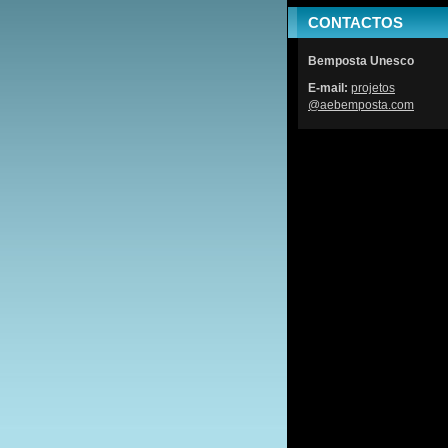
CONTACTOS
Bemposta Unesco
E-mail:
projetos
@aebempo
sta.com