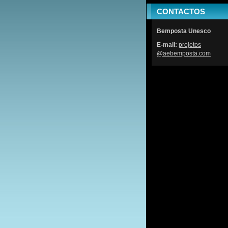
CONTACTOS
Bemposta Unesco
E-mail:
projetos
@aebempo
sta.com