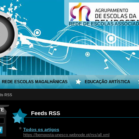
REDE DE ESCOLAS ASSOCIA
REDE ESCOLAS MAGALHÂNICAS
EDUCAÇÃO ARTÍSTICA
ds RSS
TE
Feeds RSS
Todos os artigos
https://bemposta-unesco.webnode.pt/rss/all.xml