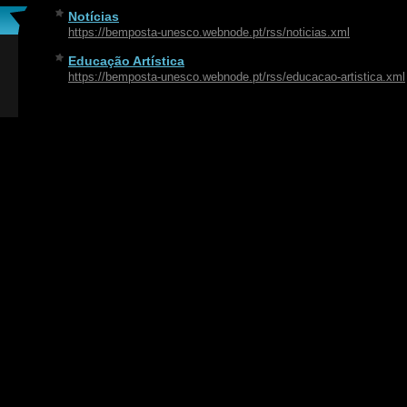
Notícias
https://bemposta-unesco.webnode.pt/rss/noticias.xml
Educação Artística
https://bemposta-unesco.webnode.pt/rss/educacao-artistica.xml