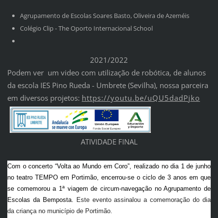
Agrupamento de Escolas Soares Basto, Oliveira de Azeméis
Colégio Clip - The Oporto Internacional School
2021/2022
Podem ver um video com utilização de robótica, de alunos
da escola IES Pino Rueda - Umbrete (Sevilha), nossa parceira
em diversos projetos:
https://youtu.be/uQU5dadP
jko
ATIVIDADE FINAL
Com o concerto “Volta ao Mundo em Coro”, realizado no dia 1 de junho 
no teatro TEMPO em Portimão, encerrou-se o ciclo de 3 anos em que 
se comemorou a 1ª viagem de circum-navegação no Agrupamento de 
Escolas da Bemposta. 
Este evento assinalou a comemoração do dia
da criança no município de Portimão.