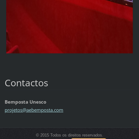
Contactos
Bemposta Unesco
projetos
@aebempo
sta.com
© 2015 Todos os direitos reservados.