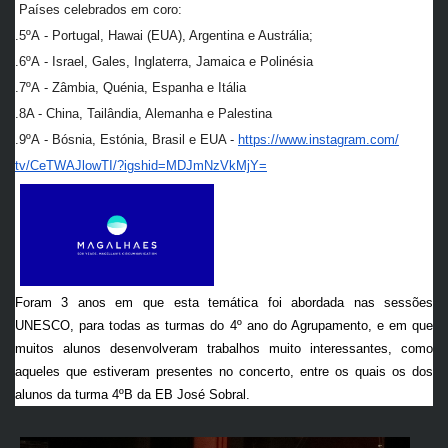
Países celebrados em coro:
.5ºA - Portugal, Hawai (EUA), Argentina e Austrália;
.6ºA - Israel, Gales, Inglaterra, Jamaica e Polinésia
.7ºA - Zâmbia, Quénia, Espanha e Itália
.8A - China, Tailândia, Alemanha e Palestina
.9ºA - Bósnia, Estónia, Brasil e EUA -
https://www.instagram.com/
tv/CeTWAJlowTI/?igshid=
MDJmNzVkMjY=
Foram 3 anos em que esta temática foi abordada nas sessões 
UNESCO, para todas as turmas do 4º ano do Agrupamento, e em que 
muitos alunos desenvolveram trabalhos muito interessantes, como 
aqueles que estiveram presentes no concerto, entre os quais os dos 
alunos da turma 4ºB da EB José Sobral.