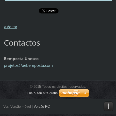
« Voltar
Contactos
Bemposta Unesco
projetos
@aebempo
sta.com
© 2015 Todos os direitos reservados.
Crie o seu site grátis
Ver:
Versão móvel
|
Versão PC