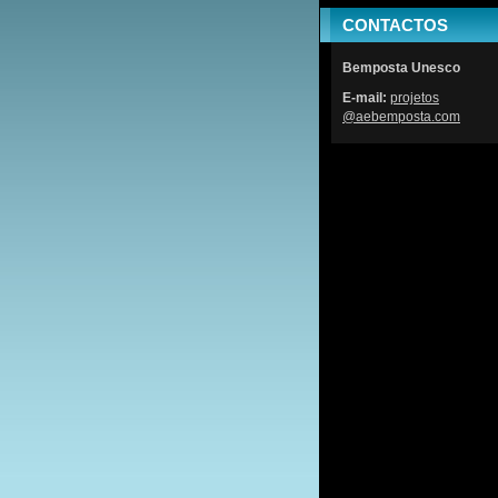
CONTACTOS
Bemposta Unesco
E-mail:
projetos
@aebempo
sta.com