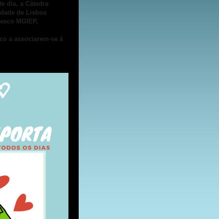
 dia, a Cátedra
idade de Lisboa
Unesco MGIEP,
co a associarem-se à