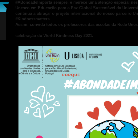
#ABondadeImporta sempre, e merece uma atenção especial neste
Unesco em Educação para a Paz Global Sustentável da Univers
continua a abraçar o projeto internacional do nosso parceiro 
#Kindnessmatters.
Assim, convida todos os professores das escolas da Rede Unes
celebração do World Kindness Day 2021.