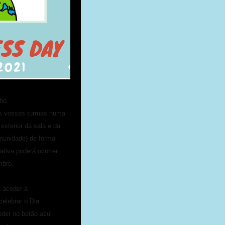
lho
as vossas turmas numa
 exterior da sala e da
omunidade) de forma
ativa poderá ocorrer
mbro.
a aceder à
celebrar o Dia
der no botão azul