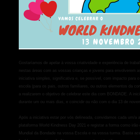
Gostaríamos de apelar à vossa criatividade e experiência de traba
nestas áreas com as vossas crianças e jovens para envolverem 
iniciativa simples, significativa e, se possível, com impacto para o
escola (para os pais, outros familiares, ou outros elementos da c
a realizarem o objetivo de celebrar este dia com BONDADE. A inici
durante um ou mais dias, e coincidir ou não com o dia 13 de nove
Após a iniciativa estar por vós delineada, convidamos cada um/a 
plataforma World Kindness Day 2021 e registar a forma como irão 
Mundial da Bondade na vossa Escola e na vossa turma. Basta ace