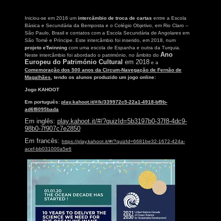
Iniciou-se em 2016 um
intercâmbio de troca de cartas
entre a Escola
Básica e Secundária da Bemposta e o Colégio Objetivo, em Rio Claro –
São Paulo, Brasil e contatos com a Escola Secundária de Angolares em
São Tomé e Príncipe. Este intercâmbio foi inserido, em 2018, num
projeto eTwinning
com uma escola de Espanha e outra da Turquia.
Ano
Neste intercâmbio foi abordado o património, no âmbito do
Europeu do Património
Cultural
em 2018
e a
Comemoração dos 500 anos da Circum-Navegação de Fernão de
Magalhães
, tendo os alunos produzido um jogo online:
Jogo KAHOOT
Em português:
play.kahoot.it/#/k/339972c5-22a1-4918-bf9b-
ad6f8095bada
Em inglês:
play.kahoot.it/#/?quizId=5b3197b0-37f8-4dc9-
98b0-7f907c7e2850
Em francês:
https://play.kahoot.it/#/?quizId=6681be32-1672-424a-
acef-bb031000a5e6