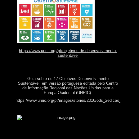
https://www.unric.org/pt/objetivos-de-desenvolvimento-
sustentavel
Guia sobre os 17 Objetivos Desenvolvimento
Sustentável, em versão portuguesa editada pelo Centro
de Informação Regional das Nações Unidas para a
Europa Ocidental (UNRIC):
https://www.unric.org/pt/images/stories/2016/ods_2edicao_web_page