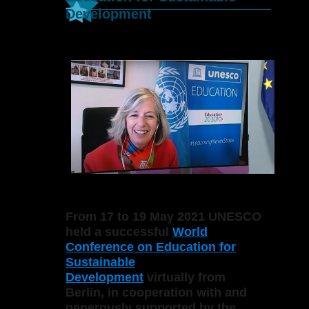
Development
From 17 to 19 May 2021 UNESCO
held a successful
World
Conference on Education for
Sustainable
Development
virtually from
Berlin, in cooperation with and
generously supported by the