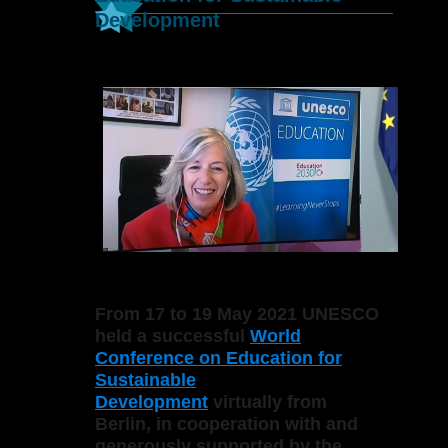
Development
From 17 to 19 May 2021 UNESCO
held a successful
World
Conference on Education for
Sustainable
Development
virtually from
Berlin, in cooperation with and
generously supported by the