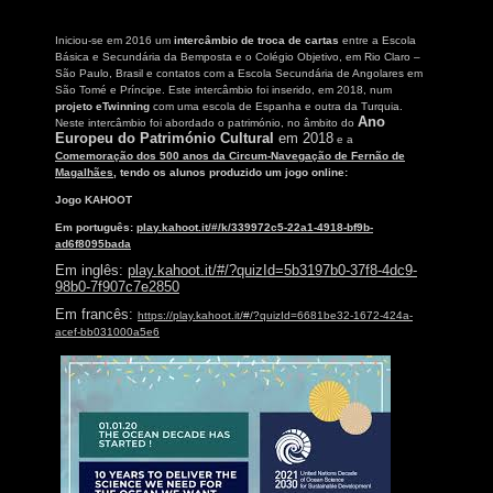
Iniciou-se em 2016 um
intercâmbio de troca de cartas
entre a Escola
Básica e Secundária da Bemposta e o Colégio Objetivo, em Rio Claro –
São Paulo, Brasil e contatos com a Escola Secundária de Angolares em
São Tomé e Príncipe. Este intercâmbio foi inserido, em 2018, num
projeto eTwinning
com uma escola de Espanha e outra da Turquia.
Ano
Neste intercâmbio foi abordado o património, no âmbito do
Europeu do Património
Cultural
em 2018
e a
Comemoração dos 500 anos da Circum-Navegação de Fernão de
Magalhães
, tendo os alunos produzido um jogo online:
Jogo KAHOOT
Em português:
play.kahoot.it/#/k/339972c5-22a1-4918-bf9b-
ad6f8095bada
Em inglês:
play.kahoot.it/#/?quizId=5b3197b0-37f8-4dc9-
98b0-7f907c7e2850
Em francês:
https://play.kahoot.it/#/?quizId=6681be32-1672-424a-
acef-bb031000a5e6