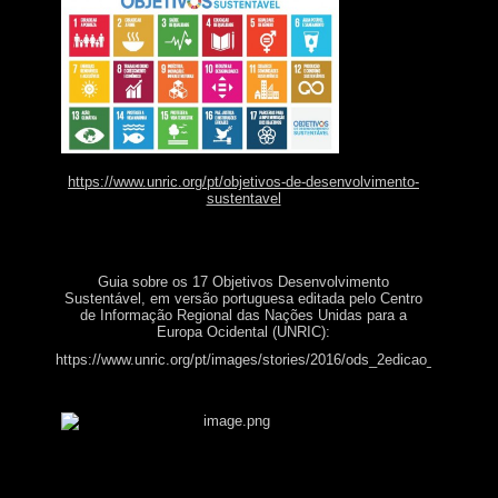
https://www.unric.org/pt/objetivos-de-desenvolvimento-
sustentavel
Guia sobre os 17 Objetivos Desenvolvimento
Sustentável, em versão portuguesa editada pelo Centro
de Informação Regional das Nações Unidas para a
Europa Ocidental (UNRIC):
https://www.unric.org/pt/images/stories/2016/ods_2edicao_web_page