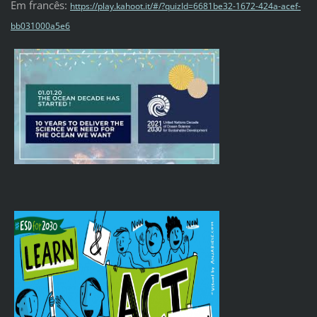
Em francês:
https://play.kahoot.it/#/?quizId=6681be32-1672-424a-acef-
bb031000a5e6