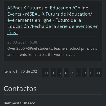
ASPnet X Futures of Education /Online
Events - réSEAU X Futurs de l’éducation/
évènements en ligne - Futuro de la
Educación /Fecha de la serie de eventos en
línea
26-03-2021 16:38
Over 2000 ASPnet students, teachers, school principals
and parents from across the world have...
Itens: 61 - 70 de 202
<<
<
5
6
7
8
9
>
>>
Contactos
Bemposta Unesco