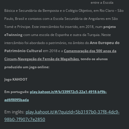
entre a Escola
Básica e Secundária da Bemposta e o Colégio Objetivo, em Rio Claro – São
Paulo, Brasil e contatos com a Escola Secundária de Angolares em São
Tomé e Príncipe. Este intercâmbio foi inserido, em 2018, num
projeto
eTwinning
com uma escola de Espanha e outra da Turquia. Neste
Ano Europeu do
intercâmbio foi abordado o património, no âmbito do
Património
Cultural
em 2018
e a
Comemoração dos 500 anos da
Circum-Navegação de Fernão de Magalhães
, tendo os alunos
produzido um jogo online:
Jogo KAHOOT
Em português:
play.kahoot.it/#/k/339972c5-22a1-4918-bf9b-
ad6f8095bada
Em inglês:
play.kahoot.it/#/?quizId=5b3197b0-37f8-4dc9-
98b0-7f907c7e2850